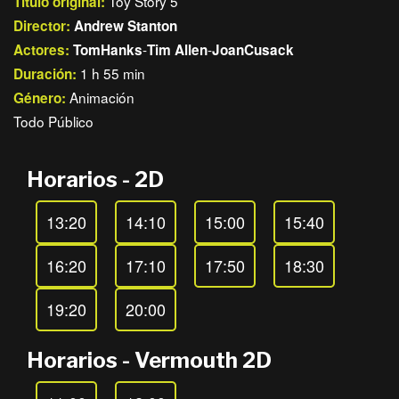
Toy Story 5
Título original:
Director:
Andrew Stanton
-
-
Actores:
TomHanks
Tim Allen
JoanCusack
1 h 55 min
Duración:
Animación
Género:
Todo Público
Horarios - 2D
13:20
14:10
15:00
15:40
16:20
17:10
17:50
18:30
19:20
20:00
Horarios - Vermouth 2D